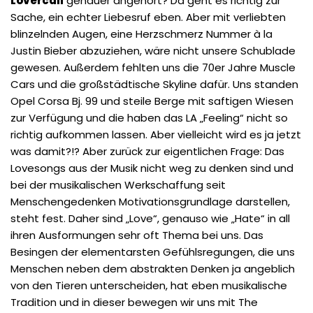
Lovercall
genauer angehört? Da geht es richtig zur
Sache, ein echter Liebesruf eben. Aber mit verliebten
blinzelnden Augen, eine Herzschmerz Nummer à la
Justin Bieber abzuziehen, wäre nicht unsere Schublade
gewesen. Außerdem fehlten uns die 70er Jahre Muscle
Cars und die großstädtische Skyline dafür. Uns standen
Opel Corsa Bj. 99 und steile Berge mit saftigen Wiesen
zur Verfügung und die haben das LA „Feeling“ nicht so
richtig aufkommen lassen. Aber vielleicht wird es ja jetzt
was damit?!? Aber zurück zur eigentlichen Frage: Das
Lovesongs aus der Musik nicht weg zu denken sind und
bei der musikalischen Werkschaffung seit
Menschengedenken Motivationsgrundlage darstellen,
steht fest. Daher sind „Love“, genauso wie „Hate“ in all
ihren Ausformungen sehr oft Thema bei uns. Das
Besingen der elementarsten Gefühlsregungen, die uns
Menschen neben dem abstrakten Denken ja angeblich
von den Tieren unterscheiden, hat eben musikalische
Tradition und in dieser bewegen wir uns mit The