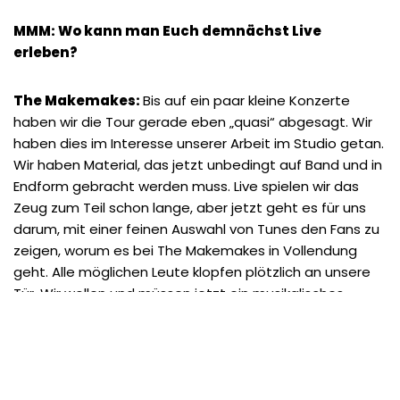
MMM: Wo kann man Euch demnächst Live
erleben?
The Makemakes:
Bis auf ein paar kleine Konzerte
haben wir die Tour gerade eben „quasi“ abgesagt. Wir
haben dies im Interesse unserer Arbeit im Studio getan.
Wir haben Material, das jetzt unbedingt auf Band und in
Endform gebracht werden muss. Live spielen wir das
Zeug zum Teil schon lange, aber jetzt geht es für uns
darum, mit einer feinen Auswahl von Tunes den Fans zu
zeigen, worum es bei The Makemakes in Vollendung
geht. Alle möglichen Leute klopfen plötzlich an unsere
Tür. Wir wollen und müssen jetzt ein musikalisches
Manifest erarbeiten, dass es uns einfacher machen
wird, weitreichende und langfristige Entscheidungen für
die Zukunft zu treffen.