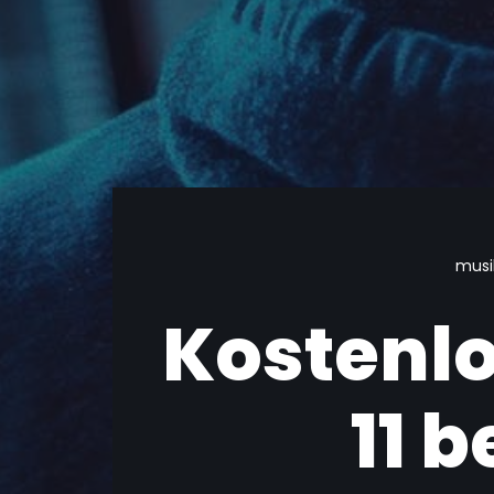
musi
Kostenl
11 b