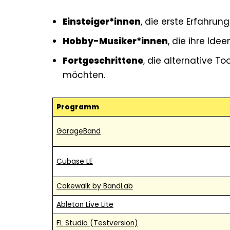
Einsteiger*innen
, die erste Erfahru
Hobby-Musiker*innen
, die ihre Ide
Fortgeschrittene
, die alternative T
möchten.
Programm
GarageBand
Cubase LE
Cakewalk by BandLab
Ableton Live Lite
FL Studio (Testversion)