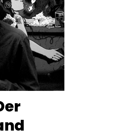
Der
Band