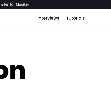
sfer für Musiker
Interviews
Tutorials
on