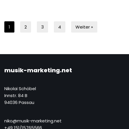
1
2
3
4
Weiter »
musik-marketing.net
Nikolai Schöbel
Innstr. 84 B
94036 Passau
niko@musik-marketing.net
+49 151/15765566