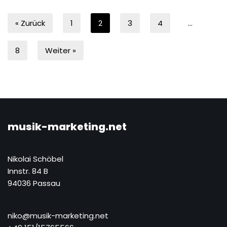
« Zurück
1
2
3
4
…
8
Weiter »
musik-marketing.net
Nikolai Schöbel
Innstr. 84 B
94036 Passau
niko@musik-marketing.net